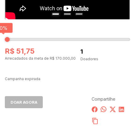
0
%
R$ 51,75
1
Arrecadados da meta de R$ 170.000,00
Doadores
-1
Campanha expirada
Compartilhe
DOAR AGORA