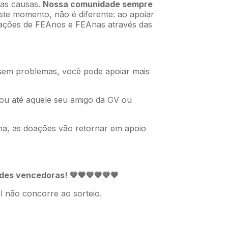
oas causas.
Nossa comunidade sempre
te momento, não é diferente: ao apoiar
rações de FEAnos e FEAnas através das
sem problemas, você pode apoiar mais
ou até aquele seu amigo da GV ou
ha, as doações vão retornar em apoio
ades vencedoras!
💙
🧡💙🧡💙🧡
l não concorre ao sorteio.