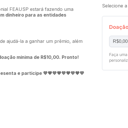
Selecione a
imonial FEAUSP estará fazendo uma
m dinheiro para as entidades
Doação
e ajudá-la a ganhar um prêmio, além
Faça uma
doação mínima de R$10,00. Pronto!
personali
resenta e participe
💙
🧡💙🧡💙🧡💙🧡💙