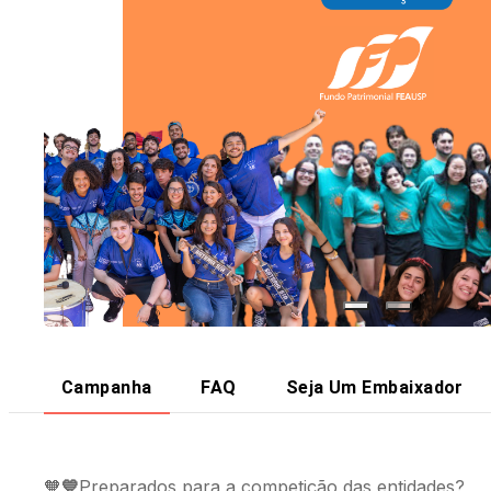
Campanha
FAQ
Seja Um Embaixador
💙
Preparados para a competição das entidades?
🧡