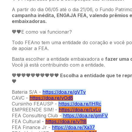
A partir do dia 06/05 até o dia 21/06, o Fundo Patr
campanha inédita, ENGAJA FEA, valendo prêmios e
embaixadoras.
💙
E como vai funcionar?
🧡
Todo FEAno tem uma entidade do coração e você pod
de apoiar a FEA.
Basta escolher a entidade embaixadora e
fazer uma 
Você já está contribuindo com a entidade.
💙
Escolha a entidade que te rep
🧡💙🧡💙🧡💙🧡💙🧡
🧡
Bateria S/A -
https://doa.re/gVTy
CAVC -
https://doa.re/yOd8
Cursinho FEAUSP -
https://doa.re/IHRc
EMPREENDE SIM! -
https://doa.re/LvLu
FEA Consulting Club -
https://doa.re/gmFV
FEA Cultural -
https://doa.re/vTt8
FEA Finance Jr -
https://doa.re/Xa37