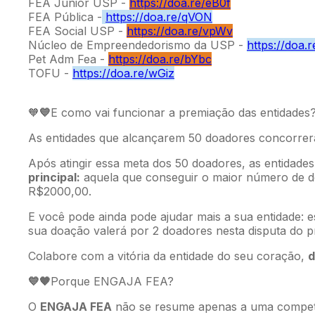
FEA Júnior USP -
https://doa.re/eB0f
FEA Pública -
https://doa.re/qVON
FEA Social USP -
https://doa.re/vpWv
Núcleo de Empreendedorismo da USP -
https://doa.r
Pet Adm Fea -
https://doa.re/bYbc
TOFU -
https://doa.re/wGiz
💙
E como vai funcionar a premiação das entidades
🧡
As entidades que alcançarem 50 doadores concorrer
Após atingir essa meta dos 50 doadores, as entidade
principal:
aquela que conseguir o maior número de 
R$2000,00.
E você pode ainda pode ajudar mais a sua entidade:
sua doação valerá por 2 doadores nesta disputa do p
Colabore com a vitória da entidade do seu coração,
d
💙
Porque ENGAJA FEA?
🧡
O
ENGAJA FEA
não se resume apenas a uma competiç