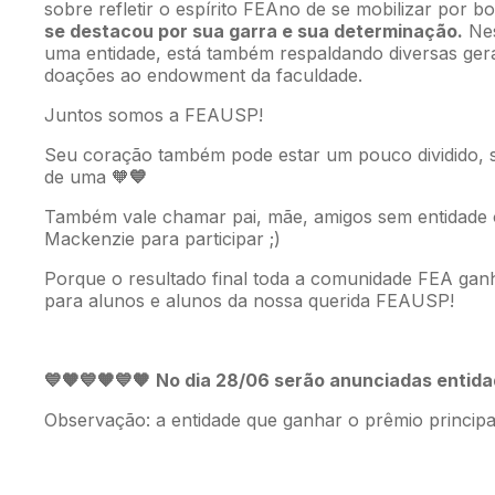
sobre refletir o espírito FEAno de se mobilizar por b
se destacou por sua garra e sua determinação.
Nes
uma entidade, está também respaldando diversas ge
doações ao endowment da faculdade.
Juntos somos a FEAUSP!
Seu coração também pode estar um pouco dividido, 
de uma
🧡
💙
Também vale chamar pai, mãe, amigos sem entidade 
Mackenzie para participar ;)
Porque o resultado final toda a comunidade FEA gan
para alunos e alunos da nossa querida FEAUSP!
💙
No dia 28/06 serão anunciadas entid
🧡💙🧡💙🧡
Observação: a entidade que ganhar o prêmio principa